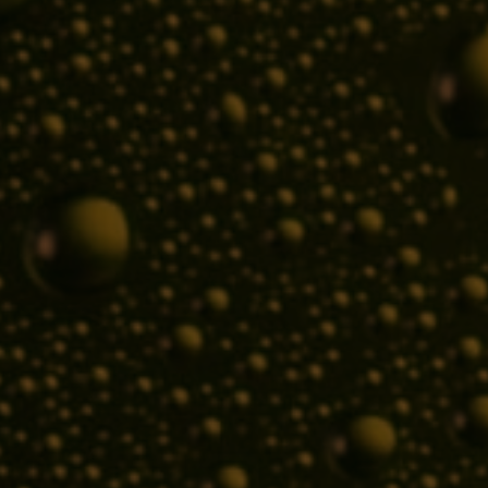
AKTUALITY
Žatecká Dočesná
Jitka Hublová
5. 9. 2023
Posted
by
Dočesná je největší slavnost chmele a piva v EU s nejdelší
tradicí v ČR. Její součástí je i…
Zobrazit Více