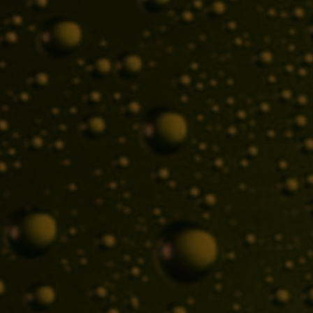
Naše značky
Černá Hora
Ježek
Klášter
Lobkowicz
Platan
Rychtář
Uherský Brod
Kontakt
+420 800 987 789
zakaznicky.servis@pivovary-lobkowicz.cz
Pivovary Lobkowicz Group, a.s.
U Elektry 830/2b
190 00, Praha 9
Spravovat Souhlas s cookies
Abychom poskytli co nejlepší služby, používáme k ukládání a/nebo