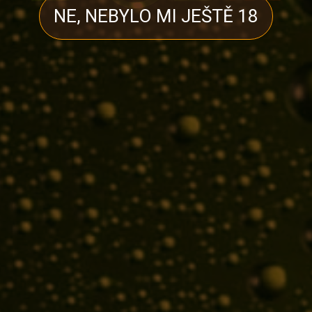
NE, NEBYLO MI JEŠTĚ 18
AKTUALITY
Spuštění e-shopu Pivobod.cz
vartas
13. 4. 2022
Posted
by
Dne 22. 7. 2022 byl spuštěn nový e-shop Pivobod.cz, který
nepřináší pouze nový vzhled, ale také sjednocení e-shopů…
Zobrazit Více