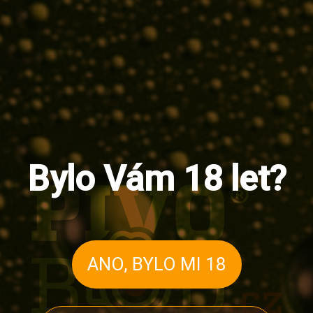
Michaela Nosková
15. 9. 2022
Posted
by
Hrdě oznamujeme, že jsme v rámci Degustační soutěže
ČESKÉ PIVO získali 2 ocenění. Černá Hora Tmavé –
GRANÁT: 2. místo…
Zobrazit Více
Bylo Vám 18 let?
ANO, BYLO MI 18