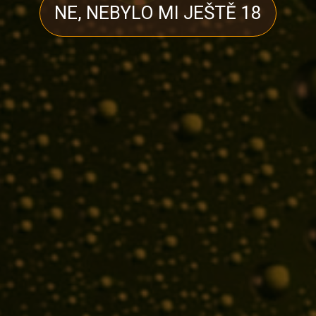
NE, NEBYLO MI JEŠTĚ 18